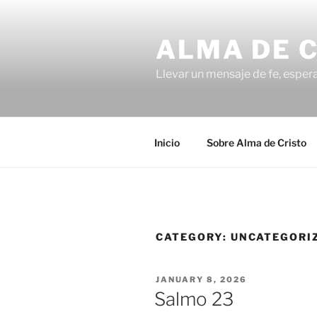
Skip
to
ALMA DE 
content
Llevar un mensaje de fe, esper
Inicio
Sobre Alma de Cristo
CATEGORY:
UNCATEGORI
POSTED
JANUARY 8, 2026
ON
Salmo 23