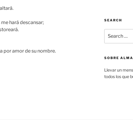
altará.
SEARCH
s me hará descansar;
storeará.
Search
for:
ia por amor de su nombre.
SOBRE ALMA
Llevar un mens
todos los que b